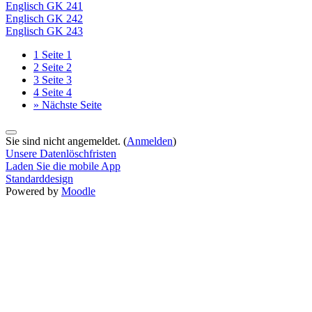
Englisch GK 241
Englisch GK 242
Englisch GK 243
1
Seite 1
2
Seite 2
3
Seite 3
4
Seite 4
»
Nächste Seite
Sie sind nicht angemeldet. (
Anmelden
)
Unsere Datenlöschfristen
Laden Sie die mobile App
Standarddesign
Powered by
Moodle